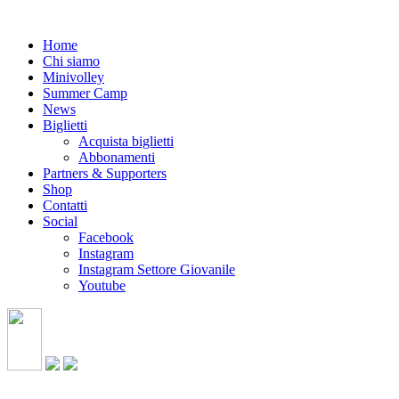
Home
Chi siamo
Minivolley
Summer Camp
News
Biglietti
Acquista biglietti
Abbonamenti
Partners & Supporters
Shop
Contatti
Social
Facebook
Instagram
Instagram Settore Giovanile
Youtube