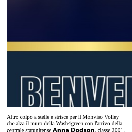
Altro colpo a stelle e strisce per il Monviso Volley
che alza il muro della Wash4green con l'arrivo della
centrale statunitense 𝗔𝗻𝗻𝗮 𝗗𝗼𝗱𝘀𝗼𝗻, classe 2001,